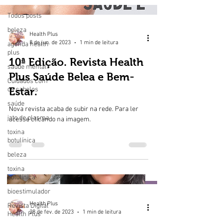
Todos posts
beleza
Health Plus
8 de jun. de 2023
1 min de leitura
agenda health
plus
10ª Edição. Revista Health
saúde mental
Plus Saúde Belea e Bem-
Cuidados com
os cabelos
Estar.
saúde
Nova revista acaba de subir na rede. Para ler
jato de plasma
acesse clicando na imagem.
toxina
botulínica
beleza
toxina
botulínica
bioestimulador
Health Plus
Revista Digital
28 de fev. de 2023
1 min de leitura
Health Plus