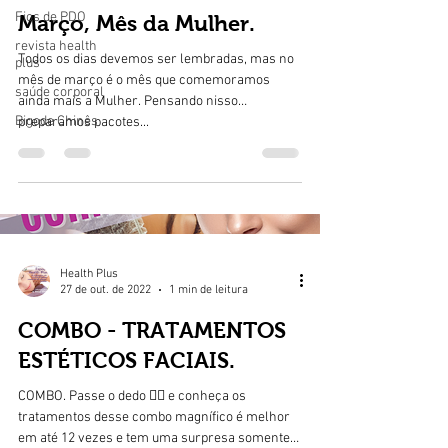
Fios de PDO
Março, Mês da Mulher.
revista health
Todos os dias devemos ser lembradas, mas no
plus
mês de março é o mês que comemoramos
saúde corporal
ainda mais a Mulher. Pensando nisso
Bigode Chinês
preparamos pacotes...
Health Plus
27 de out. de 2022
1 min de leitura
COMBO - TRATAMENTOS
ESTÉTICOS FACIAIS.
COMBO. Passe o dedo 👉🏻 e conheça os
tratamentos desse combo magnífico é melhor
em até 12 vezes e tem uma surpresa somente