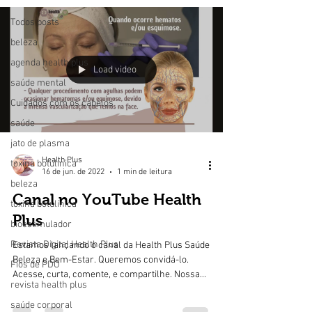
Todos posts
beleza
agenda health plus
Load video
saúde mental
Cuidados com os cabelos
saúde
jato de plasma
Health Plus
toxina botulínica
16 de jun. de 2022
1 min de leitura
beleza
Canal no YouTube Health
toxina botulínica
Plus
bioestimulador
Revista Digital Health Plus
Estamos lançando o canal da Health Plus Saúde
Beleza e Bem-Estar. Queremos convidá-lo.
Fios de PDO
Acesse, curta, comente, e compartilhe. Nossa...
revista health plus
saúde corporal