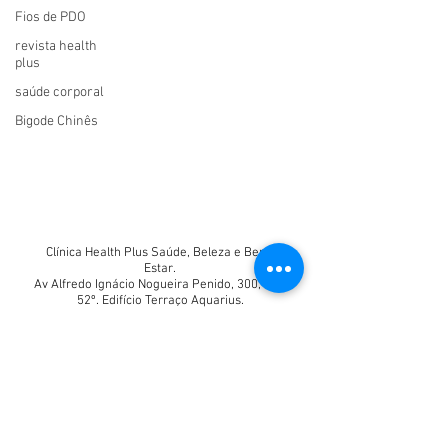
Fios de PDO
revista health
plus
saúde corporal
Bigode Chinês
Clínica Health Plus Saúde, Beleza e Bem-
Estar.
Av Alfredo Ignácio Nogueira Penido, 300, sala
52º. Edifício Terraço Aquarius.
E-mail:
healthclinicadiretoria@gmail.com
(12) 98710-5339