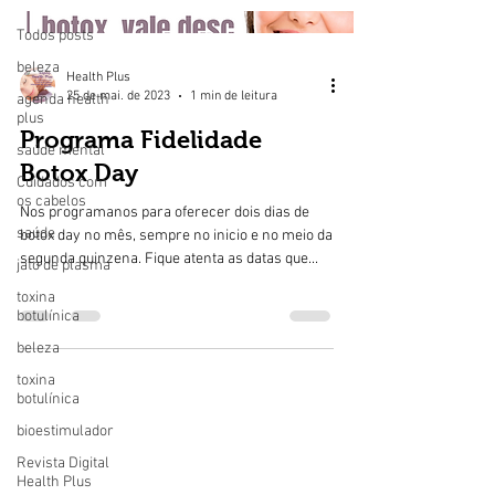
Todos posts
beleza
Health Plus
25 de mai. de 2023
1 min de leitura
agenda health
plus
Programa Fidelidade
saúde mental
Botox Day
Cuidados com
os cabelos
Nos programanos para oferecer dois dias de
saúde
botox day no mês, sempre no inicio e no meio da
segunda quinzena. Fique atenta as datas que...
jato de plasma
toxina
botulínica
beleza
toxina
botulínica
bioestimulador
Revista Digital
Health Plus