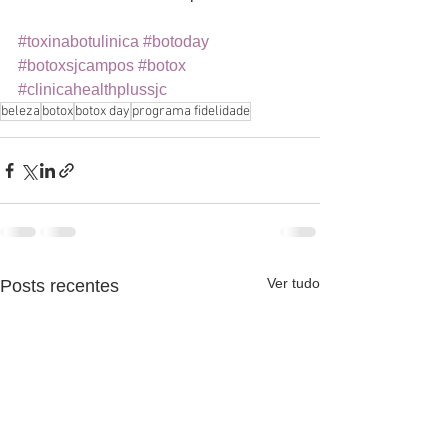
#toxinabotulinica
#botoday
#botoxsjcampos
#botox
#clinicahealthplussjc
beleza
botox
botox day
programa fidelidade
Ver tudo
Posts recentes