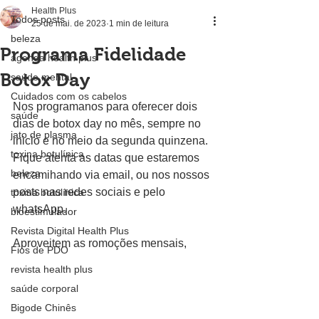
Health Plus
Todos posts
25 de mai. de 2023
1 min de leitura
beleza
Programa Fidelidade
agenda health plus
Botox Day
saúde mental
Cuidados com os cabelos
Nos programanos para oferecer dois 
saúde
dias de botox day no mês, sempre no 
jato de plasma
inicio e no meio da segunda quinzena.
toxina botulínica
Fique atenta as datas que estaremos 
beleza
encamihando via email, ou nos nossos 
posts nas redes sociais e pelo 
toxina botulínica
whatsApp.
bioestimulador
Revista Digital Health Plus
Aproveitem as romoções mensais,
Fios de PDO
revista health plus
saúde corporal
Bigode Chinês