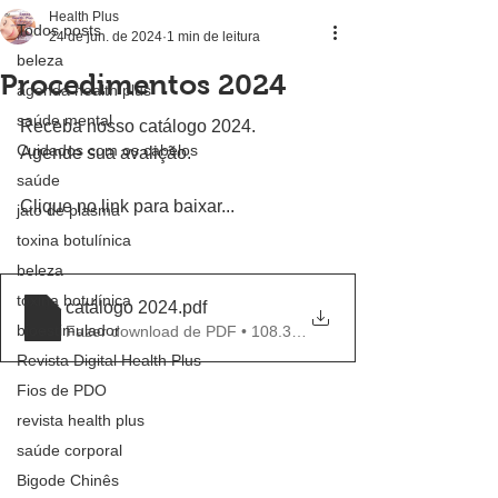
Health Plus
Todos posts
24 de jun. de 2024
1 min de leitura
beleza
Procedimentos 2024
agenda health plus
saúde mental
Receba nosso catálogo 2024.
Cuidados com os cabelos
Agende sua avalição.
saúde
Clique no link para baixar...
jato de plasma
toxina botulínica
beleza
toxina botulínica
catálogo 2024
.pdf
bioestimulador
Fazer download de PDF • 108.31MB
Revista Digital Health Plus
Fios de PDO
revista health plus
saúde corporal
Bigode Chinês