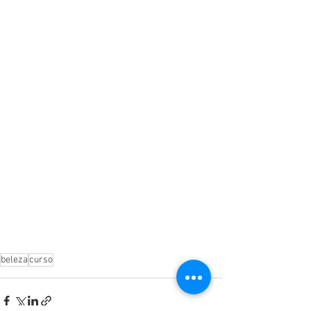
beleza
curso