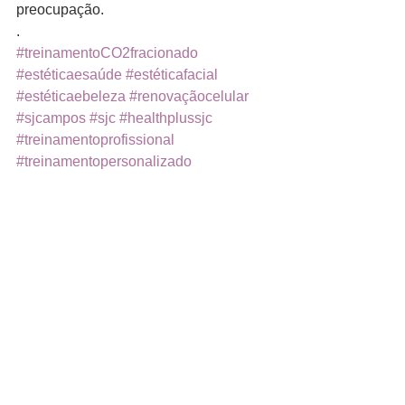
preocupação.
.
#treinamentoCO2fracionado
#estéticaesaúde
#estéticafacial
#estéticaebeleza
#renovaçãocelular
#sjcampos
#sjc
#healthplussjc
#treinamentoprofissional
#treinamentopersonalizado