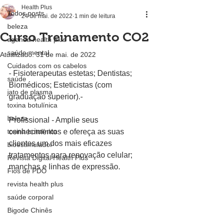
Health Plus
Todos posts
24 de mai. de 2022
1 min de leitura
beleza
Curso Treinamento CO2
agenda health plus
saúde mental
Atualizado:
31 de mai. de 2022
Cuidados com os cabelos
- Fisioterapeutas estetas; Dentistas; 
saúde
Biomédicos; Esteticistas (com 
jato de plasma
graduação superior).-
toxina botulínica
beleza
Profissional - Amplie seus 
toxina botulínica
conhecimentos e ofereça as suas 
clientes um dos mais eficazes 
bioestimulador
tratamentos para renovação celular; 
Revista Digital Health Plus
manchas e linhas de expressão.
Fios de PDO
revista health plus
saúde corporal
Bigode Chinês