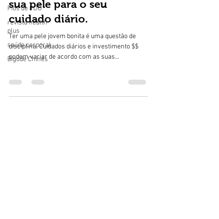
sua pele para o seu
Fios de PDO
cuidado diário.
revista health
plus
Ter uma pele jovem bonita é uma questão de
saúde corporal
disciplina. Cuidados diários e investimento $$
podem variar de acordo com as suas...
Bigode Chinês