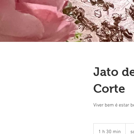
Jato d
Corte
Viver bem é estar 
sob
1 h 30 min
1
s