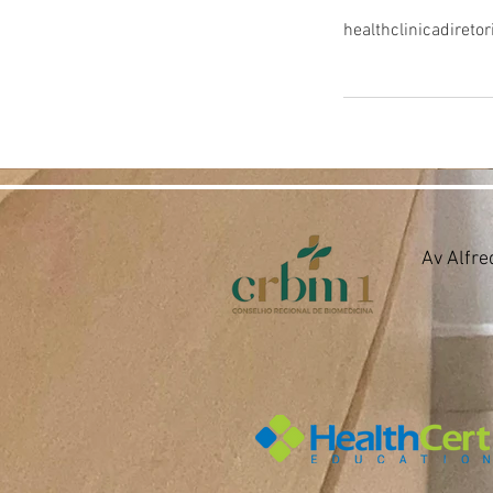
healthclinicadiret
Av Alfre