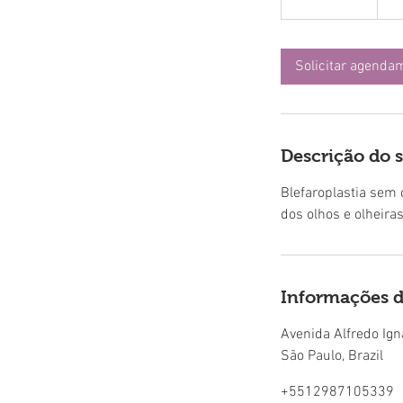
con
3
0
m
Solicitar agenda
i
n
Descrição do 
Blefaroplastia sem 
dos olhos e olheiras
Informações d
Avenida Alfredo Ign
São Paulo, Brazil
+5512987105339