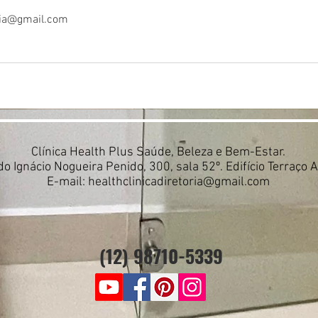
oria@gmail.com
Clínica Health Plus Saúde, Beleza e Bem-Estar.
do Ignácio Nogueira Penido, 300, sala 52º. Edifício Terraço 
E-mail:
healthclinicadiretoria@gmail.com
(12) 98710-5339