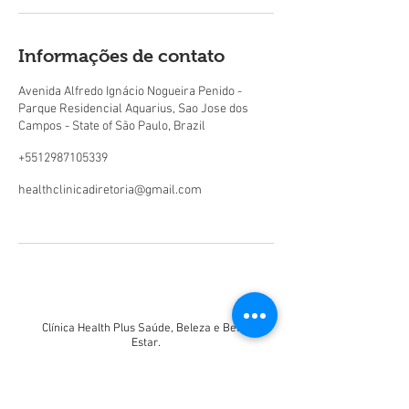
Informações de contato
Avenida Alfredo Ignácio Nogueira Penido -
Parque Residencial Aquarius, Sao Jose dos
Campos - State of São Paulo, Brazil
+5512987105339
healthclinicadiretoria@gmail.com
Clínica Health Plus Saúde, Beleza e Bem-
Estar.
Av Alfredo Ignácio Nogueira Penido, 300, sala
52º. Edifício Terraço Aquarius.
E-mail:
healthclinicadiretoria@gmail.com