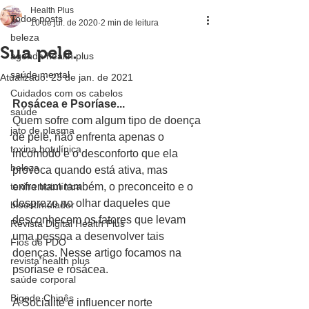
Health Plus
Todos posts
10 de jul. de 2020
2 min de leitura
beleza
Sua pele.
agenda health plus
saúde mental
Atualizado:
23 de jan. de 2021
Cuidados com os cabelos
Rosácea e Psoríase...
saúde
Quem sofre com algum tipo de doença 
jato de plasma
de pele, não enfrenta apenas o 
toxina botulínica
incomodo e o desconforto que ela 
beleza
provoca quando está ativa, mas 
toxina botulínica
enfrentam também, o preconceito e o 
desprezo no olhar daqueles que 
bioestimulador
desconhecem os fatores que levam 
Revista Digital Health Plus
uma pessoa a desenvolver tais 
Fios de PDO
doenças. Nesse artigo focamos na 
revista health plus
psoríase e rosácea.
saúde corporal
Bigode Chinês
A Socialite e influencer norte 