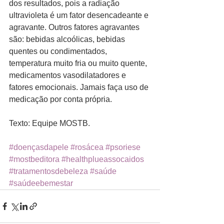
dos resultados, pois a radiação 
ultravioleta é um fator desencadeante e 
agravante. Outros fatores agravantes 
são: bebidas alcoólicas, bebidas 
quentes ou condimentados, 
temperatura muito fria ou muito quente, 
medicamentos vasodilatadores e 
fatores emocionais. Jamais faça uso de 
medicação por conta própria.
Texto: Equipe MOSTB.
#doençasdapele
#rosácea
#psoriese
#mostbeditora
#healthplueassocaidos
#tratamentosdebeleza
#saúde
#saúdeebemestar