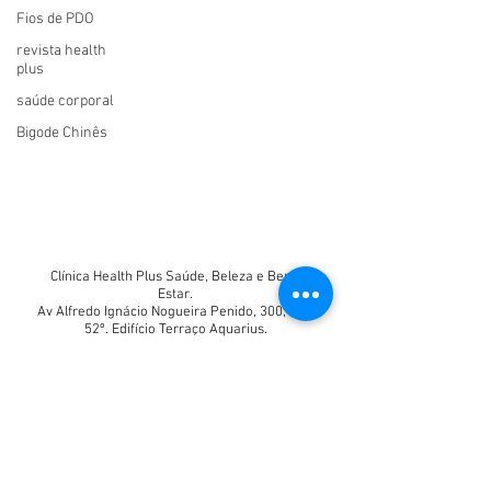
Fios de PDO
revista health
plus
saúde corporal
Bigode Chinês
Clínica Health Plus Saúde, Beleza e Bem-
Estar.
Av Alfredo Ignácio Nogueira Penido, 300, sala
52º. Edifício Terraço Aquarius.
E-mail:
healthclinicadiretoria@gmail.com
(12) 98710-5339