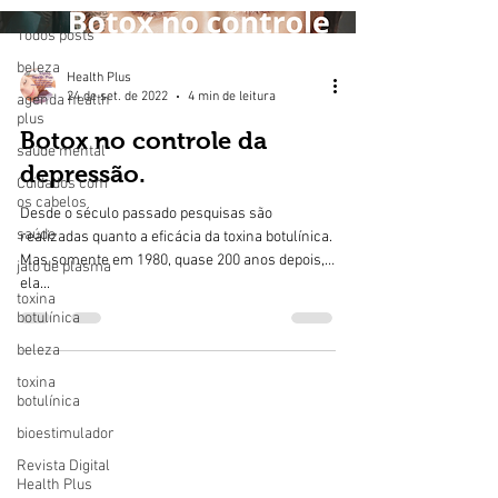
Todos posts
beleza
Health Plus
24 de set. de 2022
4 min de leitura
agenda health
plus
Botox no controle da
saúde mental
depressão.
Cuidados com
os cabelos
Desde o século passado pesquisas são
saúde
realizadas quanto a eficácia da toxina botulínica.
Mas somente em 1980, quase 200 anos depois,
jato de plasma
ela...
toxina
botulínica
beleza
toxina
botulínica
bioestimulador
Revista Digital
Health Plus