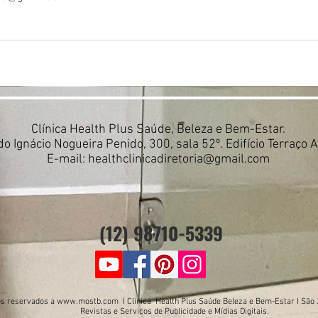
Clínica Health Plus Saúde, Beleza e Bem-Estar.
do Ignácio Nogueira Penido, 300, sala 52º. Edifício Terraço 
E-mail:
healthclinicadiretoria@gmail.com
(12) 98710-5339
tos reservados a
www.mostb.com
I Clínica Health Plus Saúde Beleza e Bem-Estar I São
Revistas e Serviços de Publicidade e Mídias Digitais.