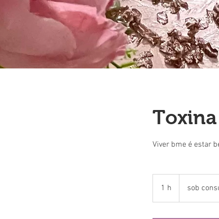
Toxina
Viver bme é estar b
sob
1 h
1
sob cons
consuta