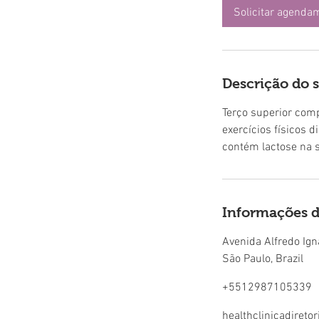
Solicitar agenda
Descrição do 
Terço superior comp
exercícios físicos d
contém lactose na 
Informações d
Avenida Alfredo Ign
São Paulo, Brazil
+5512987105339
healthclinicadiret