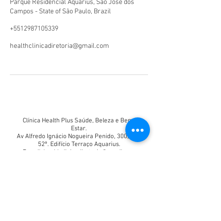
Parque Residencial Aquarius, Sao Jose dos
Campos - State of São Paulo, Brazil
+5512987105339
healthclinicadiretoria@gmail.com
Clínica Health Plus Saúde, Beleza e Bem-
Estar.
Av Alfredo Ignácio Nogueira Penido, 300, sala
52º. Edifício Terraço Aquarius.
E-mail:
healthclinicadiretoria@gmail.com
(12) 98710-5339