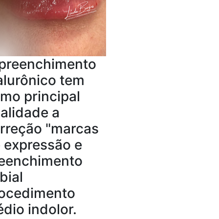
preenchimento
alurônico tem
mo principal
nalidade a
rreção "marcas
 expressão e
eenchimento
bial
ocedimento
dio indolor.