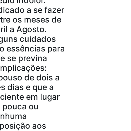
dio indolor.
dicado a se fazer
tre os meses de
ril a Agosto.
guns cuidados
o essências para
e se previna
mplicações:
pouso de dois a
ês dias e que a
ciente em lugar
 pouca ou
enhuma
posição aos