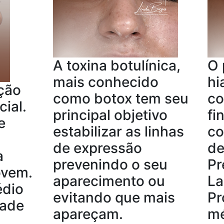
A toxina botulínica,
O 
mais conhecido
hi
ção
como botox tem seu
co
ial.
principal objetivo
fi
e
estabilizar as linhas
co
de expressão
de
a
prevenindo o seu
Pr
ovem.
aparecimento ou
La
édio
evitando que mais
Pr
dade
apareçam.
mé
.