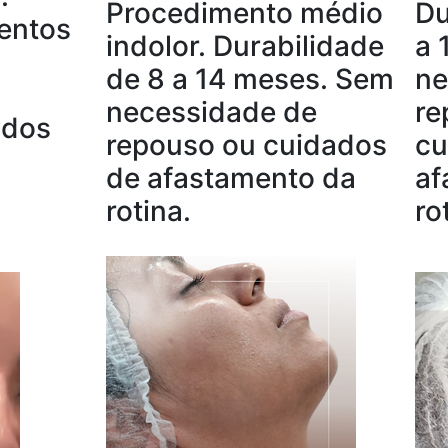
Procedimento médio
Du
entos
indolor. Durabilidade
a 
de 8 a 14 meses. Sem
ne
necessidade de
re
ados
repouso ou cuidados
cu
de afastamento da
af
rotina.
rot