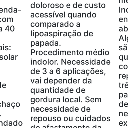
mé
doloroso e de custo
enda-
In
acessível quando
 com
en
comparado a
a 40
ab
lipoaspiração de
✅
Al
papada.
is:
sã
Procedimento médio
solar
qu
indolor. Necessidade
co
de 3 a 6 aplicações,
re
vai depender da
de
tr
quantidade de
pa
gordura local. Sem
chaço
de
necessidade de
.
n
repouso ou cuidados
ndado
ex
de afastamento da