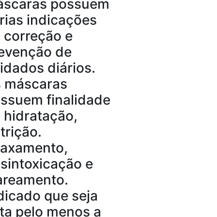
scaras possuem
rias indicações
 correção e
evenção de
idados diários.
 máscaras
ssuem finalidade
 hidratação,
trição.
laxamento,
sintoxicação e
areamento.
dicado que seja
ita pelo menos a