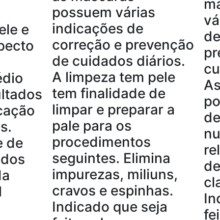
má
possuem várias
vá
indicações de
ele e
de
correção e prevenção
pecto
pr
de cuidados diários.
cu
A limpeza tem pele
édio
As
tem finalidade de
ultados
po
limpar e preparar a
cação
de
pale para os
s.
nu
procedimentos
e de
re
seguintes. Elimina
ados
de
impurezas, miliuns,
da
cl
cravos e espinhas.
l
In
Indicado que seja
fe