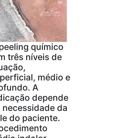
peeling químico
m três níveis de
uação,
perficial, médio e
ofundo. A
dicação depende
 necessidade da
le do paciente.
ocedimento