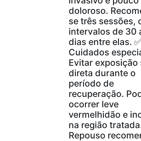
invasivo e pouco
doloroso. Recom
se três sessões,
intervalos de 30 
dias entre elas. 
Cuidados especia
Evitar exposição 
direta durante o
período de
recuperação. Po
ocorrer leve
vermelhidão e in
na região tratada
Repouso recome