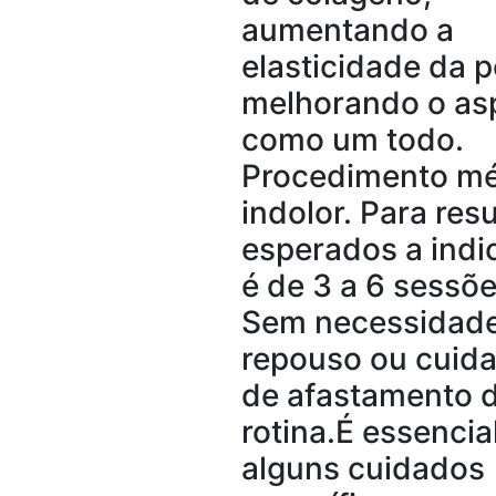
aumentando a
elasticidade da p
melhorando o as
como um todo.
Procedimento m
indolor. Para res
esperados a indi
é de 3 a 6 sessõe
Sem necessidad
repouso ou cuid
de afastamento 
rotina. ​É essencia
alguns cuidados