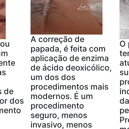
A correção de
 ou
O 
papada, é feita com
 um
te
aplicação de enzima
ente
at
de ácido deoxicólico,
as
su
um dos dos
pr
procedimentos mais
s de
in
modernos. É um
or dos
da
procedimento
imento
pe
seguro, menos
Pr
invasivo, menos