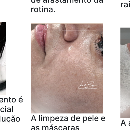
.
ra
rotina.
ento é
cial
A limpeza de pele e
odução
A 
as máscaras