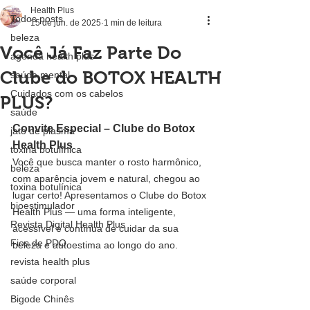
Health Plus
Todos posts
15 de jun. de 2025
1 min de leitura
beleza
Você Já Faz Parte Do
agenda health plus
Clube do BOTOX HEALTH
saúde mental
Cuidados com os cabelos
PLUS?
saúde
Convite Especial – Clube do Botox 
jato de plasma
Health Plus
toxina botulínica
Você que busca manter o rosto harmônico, 
beleza
com aparência jovem e natural, chegou ao 
toxina botulínica
lugar certo! Apresentamos o Clube do Botox 
bioestimulador
Health Plus — uma forma inteligente, 
Revista Digital Health Plus
acessível e contínua de cuidar da sua 
Fios de PDO
beleza e autoestima ao longo do ano.
revista health plus
saúde corporal
Bigode Chinês