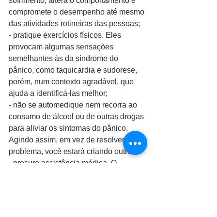
sofrimento, altera o comportamento e 
compromete o desempenho até mesmo 
das atividades rotineiras das pessoas;
- pratique exercícios físicos. Eles 
provocam algumas sensações 
semelhantes às da síndrome do 
pânico, como taquicardia e sudorese, 
porém, num contexto agradável, que 
ajuda a identificá-las melhor;
- não se automedique nem recorra ao 
consumo de álcool ou de outras drogas 
para aliviar os sintomas do pânico. 
Agindo assim, em vez de resolver um 
problema, você estará criando outros;
- procure assistência médica. O 
transtorno do pânico é uma doença 
como tantas outras e quanto antes for 
feito o diagnóstico, melhor será a 
resposta ao tratamento.