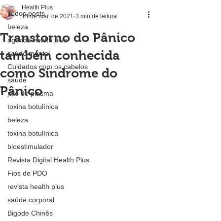
Health Plus
Todos posts
14 de mar. de 2021
3 min de leitura
beleza
Transtorno do Pânico
agenda health plus
também conhecida
saúde mental
Cuidados com os cabelos
como Síndrome do
saúde
Pânico
jato de plasma
toxina botulínica
beleza
toxina botulínica
bioestimulador
Revista Digital Health Plus
Fios de PDO
revista health plus
saúde corporal
Bigode Chinês