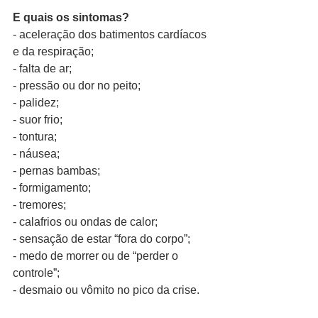
E quais os sintomas?
- aceleração dos batimentos cardíacos 
e da respiração;
- falta de ar;
- pressão ou dor no peito;
- palidez;
- suor frio;
- tontura;
- náusea;
- pernas bambas;
- formigamento;
- tremores;
- calafrios ou ondas de calor;
- sensação de estar “fora do corpo”;
- medo de morrer ou de “perder o 
controle”;
- desmaio ou vômito no pico da crise.