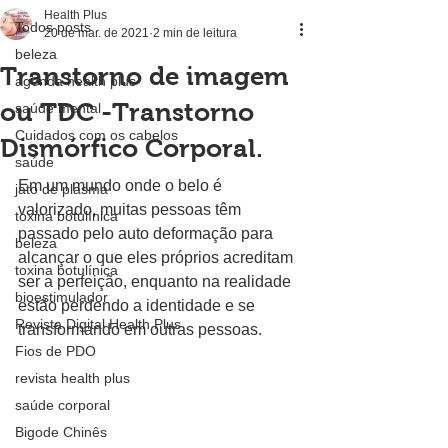
Health Plus
Todos posts
20 de mar. de 2021
2 min de leitura
beleza
Transtorno de imagem
agenda health plus
ou TDC -Transtorno
saúde mental
Cuidados com os cabelos
Dismórfico Corporal.
saúde
Em um mundo onde o belo é 
jato de plasma
valorizado, muitas pessoas têm 
toxina botulínica
passado pelo auto deformação para 
beleza
alcançar o que eles próprios acreditam 
toxina botulínica
ser a perfeição, enquanto na realidade 
bioestimulador
estão perdendo a identidade e se 
Revista Digital Health Plus
transformando em outras pessoas.
Fios de PDO
revista health plus
saúde corporal
Bigode Chinês