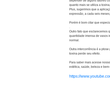
depender de alguns fatores com
quanto mais se utiliza a toxin
Plus, sugerimos que a aplicaçã
expressão, a cada seis meses,
Porém é bom citar que especia
.
Outro fato que esclarecemos q
quantidade imensa de vasos ir
normal.
Outra intercorrência é a ptos
toxina perde seu efeito.
Para saber mais acesse nosso 
estética, saúde, beleza e bem-
https://www.youtube.