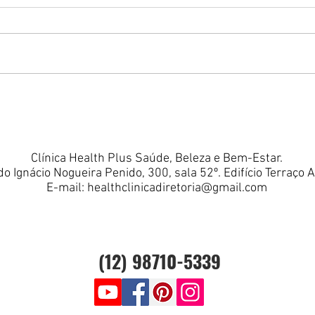
Bioestimulador ou
Colá
Skinbooster: Entenda as
fora
Diferenças e Descubra Qual
Tratamento é Mais
Indicado para Sua Pele.
Clínica Health Plus Saúde, Beleza e Bem-Estar.
do Ignácio Nogueira Penido, 300, sala 52º. Edifício Terraço 
E-mail:
healthclinicadiretoria@gmail.com
(12) 98710-5339