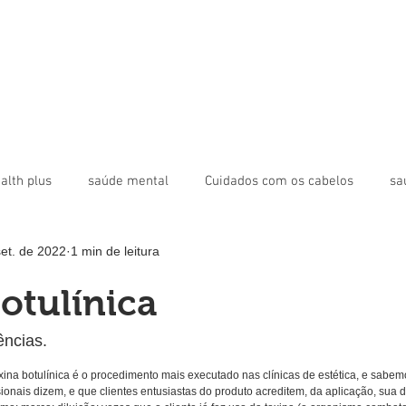
alth plus
saúde mental
Cuidados com os cabelos
sa
set. de 2022
1 min de leitura
toxina botulínica
bioestimulador
Revista Digital Health P
otulínica
poral
Bigode Chinês
ências.
xina botulínica é o procedimento mais executado nas clínicas de estética, e sab
sionais dizem, e que clientes entusiastas do produto acreditem, da aplicação, sua d