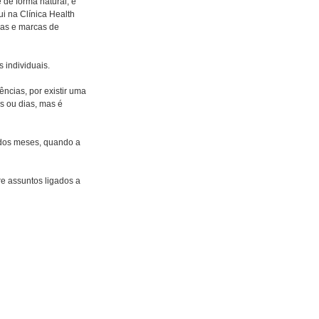
 de forma natural, e 
i na Clínica Health 
has e marcas de 
 individuais. 
ncias, por existir uma 
s ou dias, mas é 
 dos meses, quando a 
e assuntos ligados a 