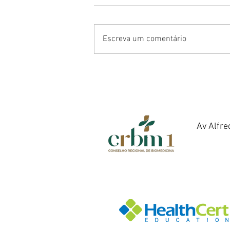
Escreva um comentário
Como Tratar o Bigode
Chinês Sem Cirurgia:
Entenda as Principais
Alternativas para
Rejuvenescer a Face
Av Alfre