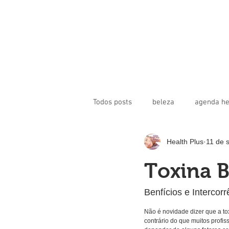
Todos posts
beleza
agenda he
Health Plus
11 de 
toxina botulínica
beleza
Toxina B
revista health plus
saúde cor
Benfícios e Intercorr
Não é novidade dizer que a to
contrário do que muitos profis