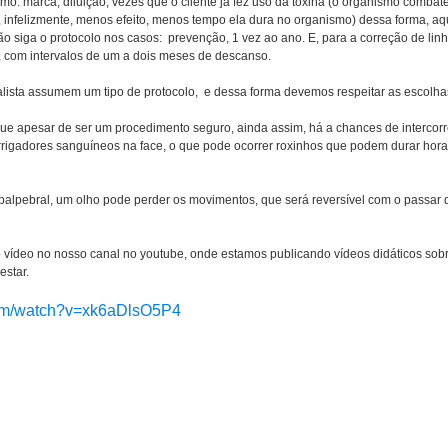
o: marca; diluição; vezes que o cliente já fez uso da toxina (o organismo combate
a, infelizmente, menos efeito, menos tempo ela dura no organismo) dessa forma, aqu
o siga o protocolo nos casos:  prevenção, 1 vez ao ano. E, para a correção de lin
 com intervalos de um a dois meses de descanso. 
lista assumem um tipo de protocolo,  e dessa forma devemos respeitar as escolhas
ue apesar de ser um procedimento seguro, ainda assim, há a chances de intercorrê
rigadores sanguíneos na face, o que pode ocorrer roxinhos que podem durar hora
e palpebral, um olho pode perder os movimentos, que será reversível com o passar
vídeo no nosso canal no youtube, onde estamos publicando vídeos didáticos sobr
estar.
com/watch?v=xk6aDlsO5P4