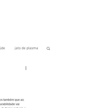
úde
jato de plasma
lus
Fios de PDO
emos também que ao 
urabilidade vai 