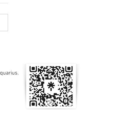
geno de dentro para
Aquarius.