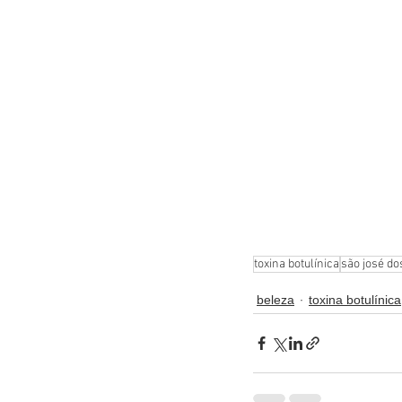
toxina botulínica
são josé d
beleza
toxina botulínica