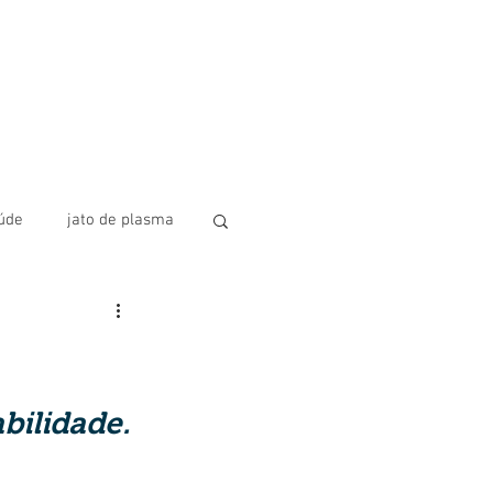
úde
jato de plasma
lus
Fios de PDO
abilidade.