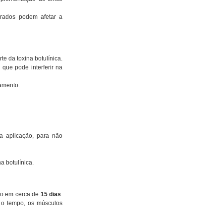
rados podem afetar a 
te da toxina botulínica.
que pode interferir na 
tamento.
 aplicação, para não 
a botulínica.
co em cerca de 
15 dias
. 
 o tempo, os músculos 