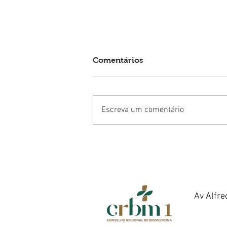
Comentários
Escreva um comentário
Como Tratar o Bigode
Chinês Sem Cirurgia:
Entenda as Principais
Alternativas para
Rejuvenescer a Face
Av Alfre