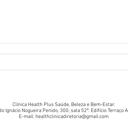
Bioestimulador ou
Fios
Skinbooster: Entenda as
Func
Diferenças e Descubra Qual
Bene
Tratamento é Mais
Reju
Indicado para Sua Pele.
Clínica Health Plus Saúde, Beleza e Bem-Estar.
do Ignácio Nogueira Penido, 300, sala 52º. Edifício Terraço 
E-mail:
healthclinicadiretoria@gmail.com