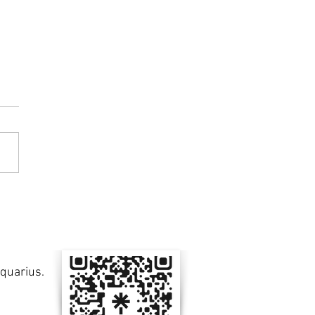
 de PDO: Como
ionam e Quais os
fícios para o
venescimento Facial
Aquarius.