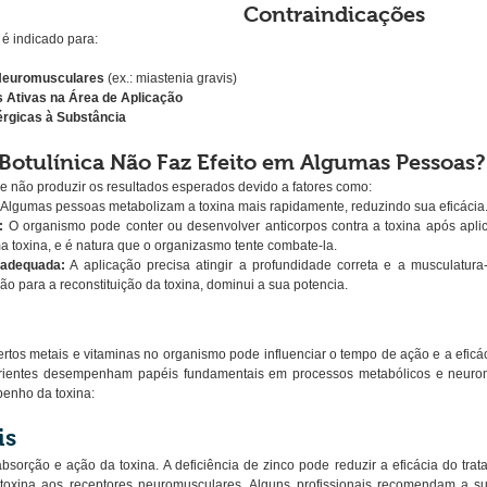
Contraindicações
 é indicado para:
Neuromusculares
 (ex.: miastenia gravis)
s Ativas na Área de Aplicação
érgicas à Substância
 Botulínica Não Faz Efeito em Algumas Pessoas?
e não produzir os resultados esperados devido a fatores como:
 Algumas pessoas metabolizam a toxina mais rapidamente, reduzindo sua eficácia
:
 O organismo pode conter ou desenvolver anticorpos contra a toxina após aplic
ma toxina, e é natura que o organizasmo tente combate-la. 
nadequada:
 A aplicação precisa atingir a profundidade correta e a musculatura
ão para a reconstituição da toxina, dominui a sua potencia.
tos metais e vitaminas no organismo pode influenciar o tempo de ação e a eficácia
trientes desempenham papéis fundamentais em processos metabólicos e neurom
enho da toxina:
is
bsorção e ação da toxina. A deficiência de zinco pode reduzir a eficácia do trata
 toxina aos receptores neuromusculares. Alguns profissionais recomendam a s