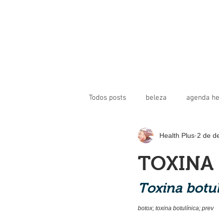
Todos posts
beleza
agenda he
Health Plus
2 de d
toxina botulínica
beleza
TOXINA
revista health plus
saúde cor
Toxina botul
botox; toxina botulínica; prev