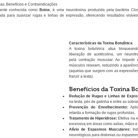
icas, Benefícios e Contraindicações
rmente conhecida como 
Botox
, é uma neurotoxina produzida pela bactéria 
Clo
zada para suavizar rugas e linhas de expressão, oferecendo resultados visíve
Características da Toxina Botulínica
A toxina botulínica atua bloqueand
liberação de acetilcolina, um neurotr
pela contração muscular. Ao impedir 
músculos relaxam, reduzindo a aparênci
(aquelas que surgem com as expressões f
franzir a testa).
Benefícios da Toxina Bo
Redução de Rugas e Linhas de Expre
na testa, pés de galinha e entre as sobra
Prevenção do Envelhecimento:
 Apli
retarda a formação de rugas profundas.
Tratamento de Hiperidrose:
 Efetiva na 
excessiva em áreas como axilas, mãos e
Alívio de Espasmos Musculares:
 Ind
neurológicos para distonias ou espasmo