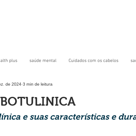
alth plus
saúde mental
Cuidados com os cabelos
sa
ez. de 2024
3 min de leitura
toxina botulínica
bioestimulador
Revista Digital Health P
 BOTULINICA
poral
Bigode Chinês
ínica e suas características e dur