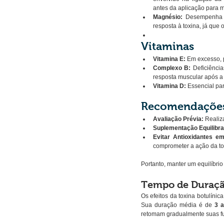
antes da aplicação para m
Magnésio:
 Desempenha u
resposta à toxina, já que
Vitaminas
Vitamina E:
 Em excesso, p
Complexo B:
 Deficiênci
resposta muscular após a
Vitamina D:
 Essencial pa
Recomendações 
Avaliação Prévia:
 Realiz
Suplementação Equilibra
Evitar Antioxidantes e
comprometer a ação da to
Portanto, manter um equilíbrio
Tempo de Duração
Os efeitos da toxina botulín
Sua duração média é de 
3 
retomam gradualmente suas fun