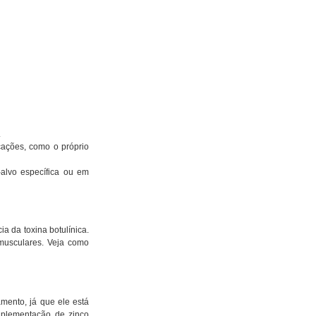
.
ações, como o próprio 
-alvo específica ou em 
 da toxina botulínica. 
usculares. Veja como 
mento, já que ele está 
uplementação de zinco 