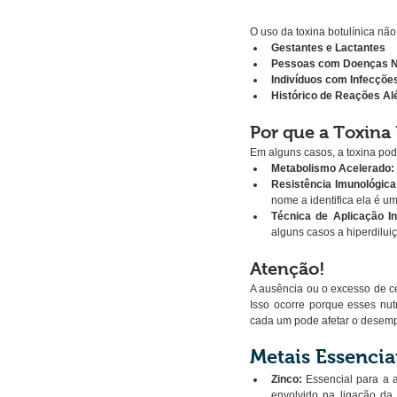
O uso da toxina botulínica não
Gestantes e Lactantes
Pessoas com Doenças 
Indivíduos com Infecçõe
Histórico de Reações Al
Por que a Toxina
Em alguns casos, a toxina pod
Metabolismo Acelerado:
Resistência Imunológica
nome a identifica ela é u
Técnica de Aplicação I
alguns casos a hiperdiluiç
Atenção!
A ausência ou o excesso de cer
Isso ocorre porque esses nu
cada um pode afetar o desemp
Metais Essencia
Zinco:
 Essencial para a a
envolvido na ligação da