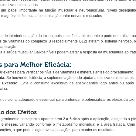
aximizar os resultados.
m papel importante na função muscular e neuromuscular. Níveis desequilib
 o magnésio influencia a comunicação entre nervos e músculos.
ode interferir na ação da toxina, pois tem efeito antioxidante e pode neutralizar par
as de vitaminas do complexo B (especialmente B12) afetam o sistema nervoso, o 
 aplicação.
ra a saúde muscular. Baixos níveis podem afetar a resposta da musculatura ao tra
para Melhor Eficácia:
ar exames para verificar os níveis de vitaminas e minerais antes do procedimento.
da:
 Se houver deficiência, a suplementação pode ajudar a otimizar os resultados.
m Excesso:
 Evite o consumo excessivo de antioxidantes logo antes ou após a
xina.
 nutricional adequado é essencial para prolongar e potencializar os efeitos da toxin
 dos Efeitos
ica geralmente começam a aparecer em 
2 a 5 dias
 após a aplicação, atingindo o pi
a 6 meses
, variando conforme o metabolismo individual e a área tratada. Com
ções, o que pode exigir novas aplicações para manter os resultados.