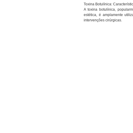
Toxina Botulínica: Característ
A toxina botulínica, popula
estética, é amplamente utili
intervenções cirúrgicas.