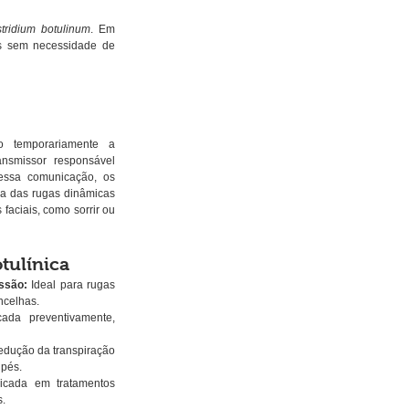
stridium botulinum
. Em 
is sem necessidade de 
o temporariamente a 
ansmissor responsável 
essa comunicação, os 
a das rugas dinâmicas 
aciais, como sorrir ou 
tulínica
ssão:
 Ideal para rugas 
ncelhas.
cada preventivamente, 
redução da transpiração 
 pés.
icada em tratamentos 
s.