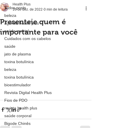
Health Plus
Todos posts
16 de dez. de 2022
0 min de leitura
beleza
Presenteie quem é
agenda health plus
importante para você
saúde mental
Cuidados com os cabelos
saúde
jato de plasma
toxina botulínica
beleza
toxina botulínica
bioestimulador
Revista Digital Health Plus
Fios de PDO
revista health plus
saúde corporal
Bigode Chinês