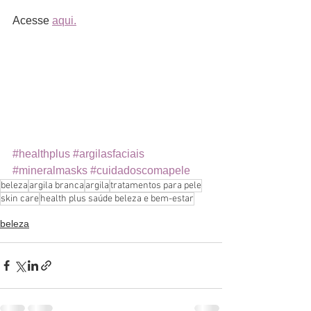
Acesse 
aqui.
#healthplus
#argilasfaciais
#mineralmasks
#cuidadoscomapele
beleza
argila branca
argila
tratamentos para pele
skin care
health plus saúde beleza e bem-estar
beleza