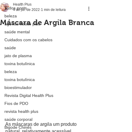
Health Plus
Todos posts
4 de jul. de 2022
1 min de leitura
beleza
Máscara de Argila Branca
agenda health plus
saúde mental
Cuidados com os cabelos
saúde
jato de plasma
toxina botulínica
beleza
toxina botulínica
bioestimulador
Revista Digital Health Plus
Fios de PDO
revista health plus
saúde corporal
As máscaras de argila um produto 
Bigode Chinês
natural, relativamente acessível, 