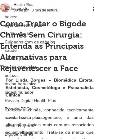
Health Plus
Todos posts
30 de jun.
3 min de leitura
beleza
Como Tratar o Bigode
agenda health plus
Chinês Sem Cirurgia:
saúde mental
Cuidados com os cabelos
Entenda as Principais
saúde
Alternativas para
jato de plasma
Rejuvenescer a Face
toxina botulínica
beleza
Por Linda Borges – Biomédica Esteta, 
toxina botulínica
Esteticista, Cosmetóloga e Psicanalista 
bioestimulador
Clínica
Revista Digital Health Plus
Fios de PDO
O bigode chinês, conhecido tecnicamente 
revista health plus
como sulco nasogeniano, é uma das 
alterações faciais mais comuns associadas 
saúde corporal
ao envelhecimento. Trata-se da marca que 
Bigode Chinês