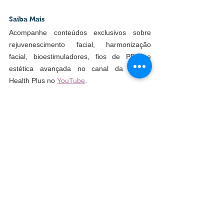
Saiba Mais
Acompanhe conteúdos exclusivos sobre 
rejuvenescimento facial, harmonização 
facial, bioestimuladores, fios de PDO e 
estética avançada no canal da Clínica 
Health Plus no 
YouTube
.
Material Complementar para 
Profissionais
Profissionais da área da estética e 
estudantes podem aprofundar seus 
conhecimentos através dos e-books 
técnicos desenvolvidos por Linda Borges 
sobre Harmonização Facial, Preenchimento 
Facial, Fios de PDO, Bioestimuladores de 
Colágeno, Toxina Botulínica e outros 
procedimentos da estética avançada. Clique 