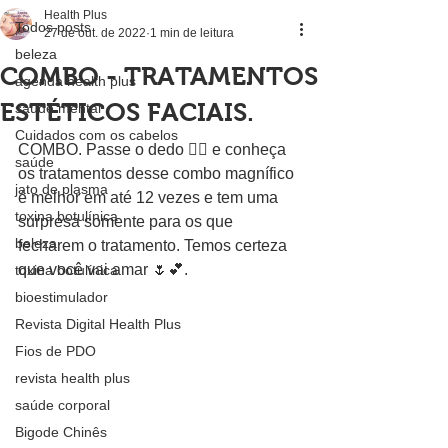
Health Plus
Todos posts
27 de out. de 2022
1 min de leitura
beleza
COMBO - TRATAMENTOS
agenda health plus
ESTÉTICOS FACIAIS.
saúde mental
Cuidados com os cabelos
COMBO. Passe o dedo 👉🏻 e conheça 
saúde
os tratamentos desse combo magnífico 
jato de plasma
é melhor em até 12 vezes e tem uma 
toxina botulínica
surpresa somente para os que 
beleza
fecharem o tratamento. Temos certeza 
que você vai amar 🌷💕.
toxina botulínica
bioestimulador
Revista Digital Health Plus
Fios de PDO
revista health plus
saúde corporal
Bigode Chinês