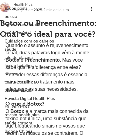
Health Plus
Todos posts
5 de jun. de 2025
2 min de leitura
beleza
Botox ou Preenchimento:
agenda health plus
Qual é o ideal para você?
saúde mental
Cuidados com os cabelos
Quando o assunto é rejuvenescimento 
saúde
facial, duas palavras logo vêm à mente: 
jato de plasma
Botox
 e 
Preenchimento
. Mas você 
toxina botulínica
sabe qual é a diferença entre eles? 
beleza
Entender essas diferenças é essencial 
para escolher o tratamento mais 
toxina botulínica
adequado às suas necessidades.
bioestimulador
Revista Digital Health Plus
O que é Botox?
Fios de PDO
O 
Botox
 é a marca mais conhecida da 
revista health plus
toxina botulínica, uma substância que 
saúde corporal
age bloqueando sinais nervosos que 
Bigode Chinês
fazem os músculos se contraírem. O 