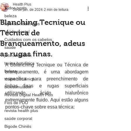
Health Plus
Todos posts
16 de jan. de 2024
2 min de leitura
beleza
Blanching Tecnique ou
agenda health plus
Técnica de
saúde mental
Cuidados com os cabelos
Branqueamento, adeus
saúde
as rugas finas.
jato de plasma
toxina botulínica
A Bblanching Tecnique ou Técnica de 
beleza
branqueamento, é uma abordagem 
específica para preenchimento de 
toxina botulínica
linhas finas e rugas superficiais 
bioestimulador
utilizando ácido hialurônico 
Revista Digital Health Plus
extremamente fluido. Aqui estão alguns 
Fios de PDO
pontos-chave sobre essa técnica:
revista health plus
saúde corporal
Bigode Chinês