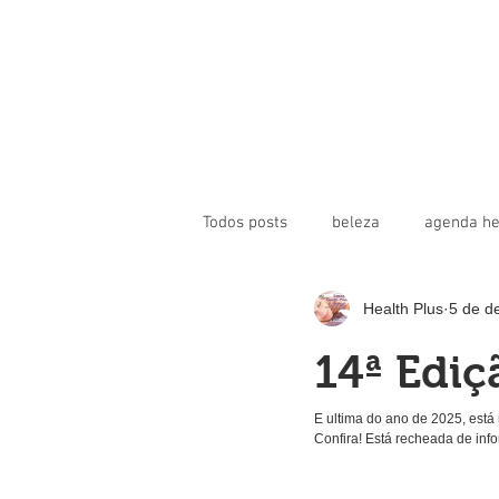
Todos posts
beleza
agenda he
Health Plus
5 de d
toxina botulínica
beleza
14ª Ediç
revista health plus
saúde cor
E ultima do ano de 2025, está 
Confira! Está recheada de in