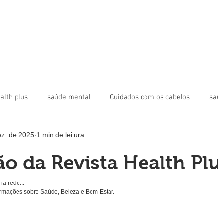
alth plus
saúde mental
Cuidados com os cabelos
sa
ez. de 2025
1 min de leitura
toxina botulínica
bioestimulador
Revista Digital Health P
ão da Revista Health Pl
poral
Bigode Chinês
na rede...
formações sobre Saúde, Beleza e Bem-Estar.