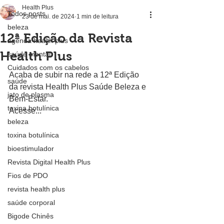
Health Plus
Todos posts
23 de mai. de 2024
1 min de leitura
beleza
12ª Edição da Revista
agenda health plus
Health Plus
saúde mental
Cuidados com os cabelos
Acaba de subir na rede a 12ª Edição 
saúde
da revista Health Plus Saúde Beleza e 
jato de plasma
Bem-Estar.
toxina botulínica
Acesse...
beleza
toxina botulínica
bioestimulador
Revista Digital Health Plus
Fios de PDO
revista health plus
saúde corporal
Bigode Chinês