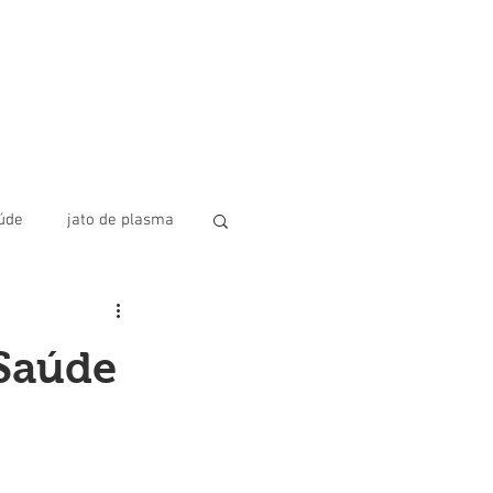
úde
jato de plasma
lus
Fios de PDO
 Saúde