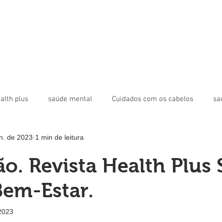
alth plus
saúde mental
Cuidados com os cabelos
sa
un. de 2023
1 min de leitura
toxina botulínica
bioestimulador
Revista Digital Health P
ão. Revista Health Plus
poral
Bigode Chinês
Bem-Estar.
 2023