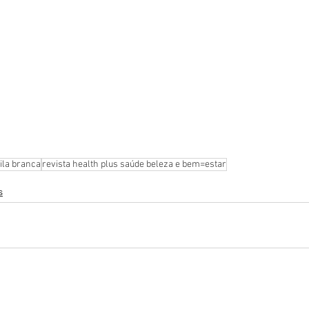
ila branca
revista health plus saúde beleza e bem=estar
s