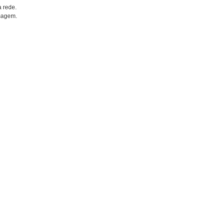
a rede.
imagem.