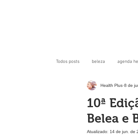
Todos posts
beleza
agenda he
Health Plus
8 de j
toxina botulínica
beleza
10ª Ediç
revista health plus
saúde cor
Belea e 
Atualizado:
14 de jun. de