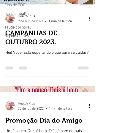
Fios de PDO
revista health
Health Plus
plus
9 de out. de 2023
1 min de leitura
saúde corporal
CAMPANHAS DE
Bigode Chinês
OUTUBRO 2023.
Hei! Você. Está esperando o que para se cuidar?
Health Plus
20 de jul. de 2022
1 min de leitura
Promoção Dia do Amigo
Um é pouco. Dois é bom. Três é bom demais.