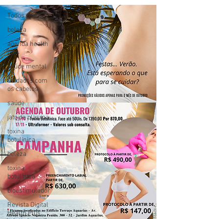
Todos posts
beleza
agenda health
plus
saúde mental
Cuidados com
os cabelos
saúde
jato de plasma
toxina
botulínica
beleza
toxina
botulínica
bioestimulador
Revista Digital
Health Plus