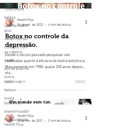
Todos posts
beleza
Health Plus
24 de set. de 2022
4 min de leitura
agenda health
plus
Botox no controle da
saúde mental
depressão.
Cuidados com
os cabelos
Desde o século passado pesquisas são
saúde
realizadas quanto a eficácia da toxina botulínica.
Mas somente em 1980, quase 200 anos depois,
jato de plasma
ela...
toxina
botulínica
beleza
toxina
botulínica
bioestimulador
Health Plus
Revista Digital
28 de fev. de 2021
2 min de leitura
Health Plus