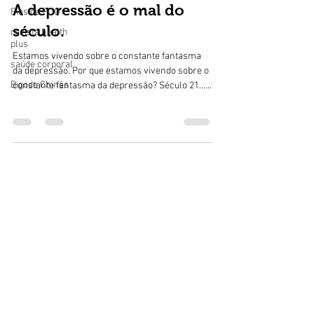
A depressão é o mal do
Fios de PDO
século.
revista health
plus
Estamos vivendo sobre o constante fantasma
saúde corporal
da depressão. Por que estamos vivendo sobre o
Bigode Chinês
constante fantasma da depressão? Século 21......