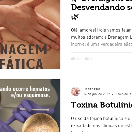
Desvendando s
🌿
Olá, amores! Hoje vamos fala
muitos adoram: a Drenagem Li
incrível é uma verdadeira aliad
Health Plus
26 de jun. de 2022
1 min de le
Toxina Botulíni
O uso da toxina botulínica é 
executado nas clínicas de esté