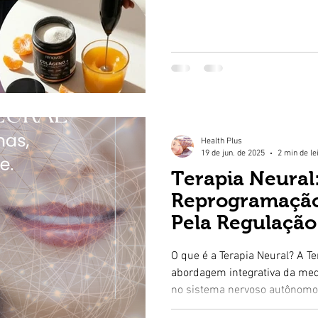
Verisol® + Ácido Hialurônico 
potencializar seus cuidados di
Health Plus
19 de jun. de 2025
2 min de le
Terapia Neural
Reprogramação
Pela Regulação
Nervoso
O que é a Terapia Neural? A T
abordagem integrativa da med
no sistema nervoso autônomo,