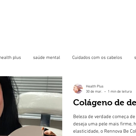
health plus
saúde mental
Cuidados com os cabelos
ínica
beleza
toxina botulínica
bioestimulador
Health Plus
30 de mar.
1 min de leitura
Colágeno de de
Fios de PDO
revista health plus
saúde corporal
Bigo
Beleza de verdade começa de 
deseja uma pele mais firme, h
elasticidade, o Rennova Be C