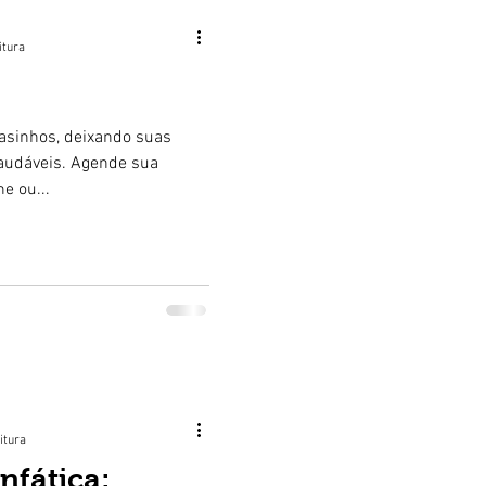
itura
asinhos, deixando suas
audáveis. Agende sua
e ou...
itura
nfática: