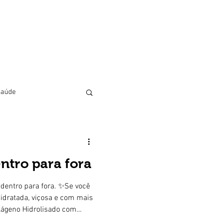
saúde
ntro para fora
de Chinês
dentro para fora. ✨Se você
idratada, viçosa e com mais
olágeno Hidrolisado com