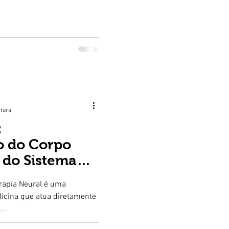
é um excelente aliado para
ários.
itura
:
 do Corpo
 do Sistema
erapia Neural é uma
icina que atua diretamente
...