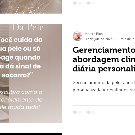
Health Plus
12 de jun. de 2025
1 min de le
Gerenciamento 
abordagem clín
diária personal
resultados sust
Gerenciamento da pele: aborda
personalizada = resultados su