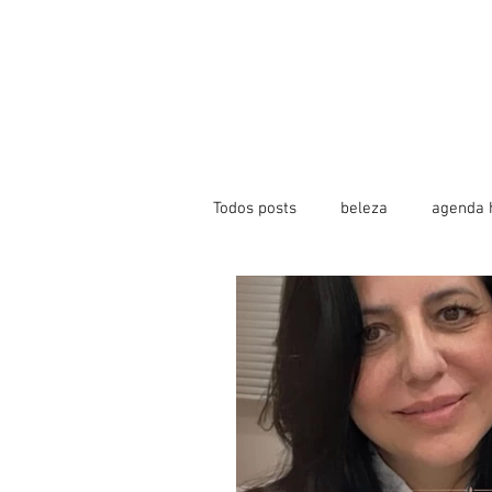
Todos posts
beleza
agenda 
jato de plasma
toxina botul
Revista Digital Health Plus