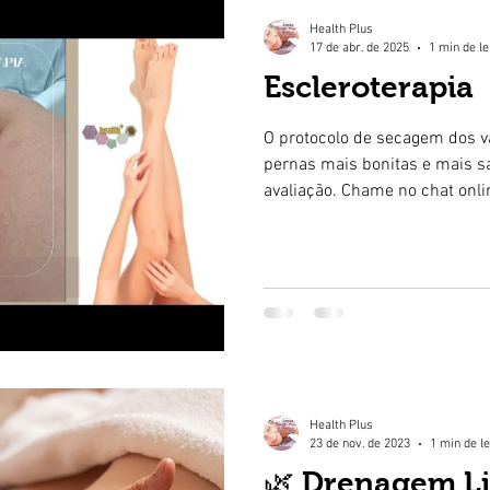
Health Plus
17 de abr. de 2025
1 min de le
Escleroterapia
O protocolo de secagem dos v
pernas mais bonitas e mais s
avaliação. Chame no chat onlin
Health Plus
23 de nov. de 2023
1 min de le
🌿 Drenagem Li