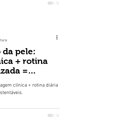
itura
da pele:
ica + rotina
izada =
entáveis.
gem clínica + rotina diária
stentáveis.